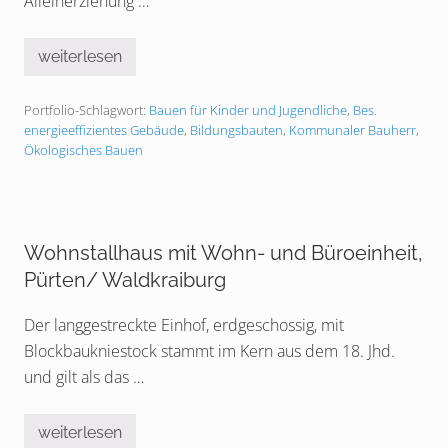
Alleinerziehung …
u
G
s
e
m
t
u
weiterlesen
r
K
s
e
i
e
i
n
u
d
Portfolio-Schlagwort:
Bauen für Kinder und Jugendliche
,
Bes.
d
m
e
e
energieeffizientes Gebäude
,
Bildungsbauten
,
Kommunaler Bauherr
,
k
r
Ökologisches Bauen
a
h
s
a
t
u
e
s
n
I
d
s
Wohnstallhaus mit Wohn- und Büroeinheit,
e
e
r
n
Pürten/ Waldkraiburg
B
–
u
U
r
m
Der langgestreckte Einhof, erdgeschossig, mit
g
n
9
Blockbaukniestock stammt im Kern aus dem 18. Jhd.
u
,
t
und gilt als das …
W
z
a
u
s
n
s
g
weiterlesen
W
e
i