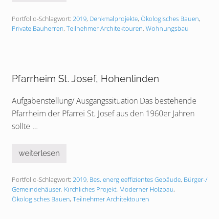
o
r
m
h
b
B
Portfolio-Schlagwort:
2019
,
Denkmalprojekte
,
Ökologisches Bauen
,
n
u
e
s
Private Bauherren
,
Teilnehmer Architektouren
,
Wohnungsbau
r
s
t
g
t
a
a
l
n
l
d
h
,
a
Pfarrheim St. Josef, Hohenlinden
N
u
e
s
u
m
Aufgabenstellung/ Ausgangssituation Das bestehende
b
i
a
Pfarrheim der Pfarrei St. Josef aus den 1960er Jahren
t
u
W
i
sollte …
o
n
h
Z
n
i
-
weiterlesen
e
P
u
g
f
n
e
a
d
l
Portfolio-Schlagwort:
2019
,
Bes. energieeffizientes Gebäude
,
Bürger-/
r
B
,
r
Gemeindehäuser
,
Kirchliches Projekt
,
Moderner Holzbau
,
ü
E
h
r
Ökologisches Bauen
,
Teilnehmer Architektouren
r
e
o
w
i
e
e
m