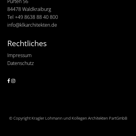
Pürten 56
a
84478 Waldkraiburg
l
s
Tel
+49 8638 88 40 800
C
o
info@klkarchitekten.de
n
t
a
Rechtliches
i
n
e
Impressum
r
Datenschutz
a
n
l
a
g
e
Site
© Copyright Kragler Lohmann und Kollegen Architekten PartGmbB
Footer