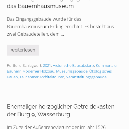
e
das Bauernhausmuseum
i
l
t
Das Eingangsgebäude wurde für das
r
Bauernhausmuseum Erding errichtet. Es besteht aus
a
n
zwei Gebäudeteilen, dem …
s
l
o
z
weiterlesen
E
i
r
e
r
r
Portfolio-Schlagwort:
2021
,
Historische Bausubstanz
,
Kommunaler
i
t
c
Bauherr
,
Moderner Holzbau
,
Museumsgebäude
,
Ökologisches
e
h
Bauen
,
Teilnehmer Architektouren
,
Veranstaltungsgebäude
s
t
W
u
o
n
h
g
n
e
h
i
a
Ehemaliger herzoglicher Getreidekasten
n
u
e
der Burg 9, Wasserburg
s
s
m
E
i
i
Im Zuge der Außenrenovierung der im Jahr 1526
t