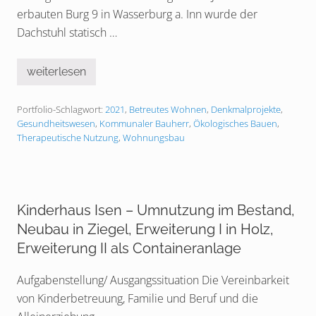
n
E
erbauten Burg 9 in Wasserburg a. Inn wurde der
g
r
a
w
Dachstuhl statisch …
n
e
g
i
s
t
g
weiterlesen
e
E
e
r
h
b
u
e
ä
Portfolio-Schlagwort:
2021
,
Betreutes Wohnen
,
Denkmalprojekte
,
n
m
u
g
a
Gesundheitswesen
,
Kommunaler Bauherr
,
Ökologisches Bauen
,
d
l
Therapeutische Nutzung
,
Wohnungsbau
e
i
s
g
f
e
ü
r
r
h
d
e
a
Kinderhaus Isen – Umnutzung im Bestand,
r
s
z
Neubau in Ziegel, Erweiterung I in Holz,
B
o
a
g
Erweiterung II als Containeranlage
u
l
e
i
r
Aufgabenstellung/ Ausgangssituation Die Vereinbarkeit
c
n
h
h
von Kinderbetreuung, Familie und Beruf und die
e
a
r