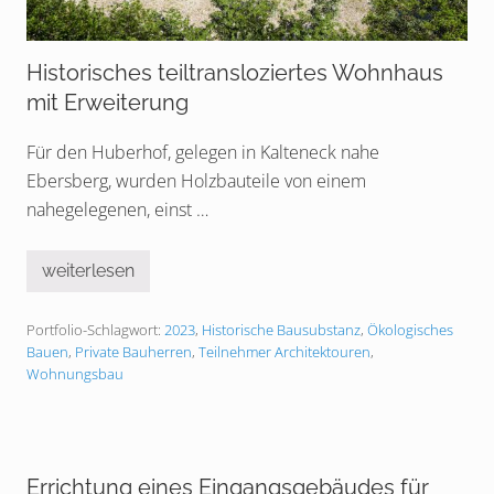
Historisches teiltransloziertes Wohnhaus
mit Erweiterung
Für den Huberhof, gelegen in Kalteneck nahe
Ebersberg, wurden Holzbauteile von einem
nahegelegenen, einst …
weiterlesen
H
i
s
Portfolio-Schlagwort:
2023
,
Historische Bausubstanz
,
Ökologisches
t
o
Bauen
,
Private Bauherren
,
Teilnehmer Architektouren
,
r
Wohnungsbau
i
s
c
h
e
s
Errichtung eines Eingangsgebäudes für
t