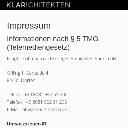
Menu
Skip
Skip
Zur
Zur
Kragler
to
to
Hauptsidebar
Fußzeile
Lohmann
right
main
springen
springen
und
Impressum
header
content
Kollegen
Architekten
navigation
Informationen nach § 5 TMG
PartGmbB
(Telemediengesetz)
Kragler Lohmann und Kollegen Architekten PartGmbB
Orlfing 1, Gebäude 4
84405 Dorfen
Telefon: +49 8081 952 61 200
Telefax: +49 8081 952 61 203
E-Mail: info@klkarchitekten.de
Umsatzsteuer-ID: