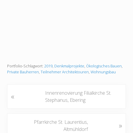
Portfolio-Schlagwort:
2019
,
Denkmalprojekte
,
Ökologisches Bauen
,
Private Bauherren
,
Teilnehmer Architektouren
,
Wohnungsbau
V
Innenrenovierung Filialkirche St.
«
o
Stephanus, Ebering
r
h
e
N
Pfarrkirche St. Laurentius,
»
r
ä
Altmühldorf