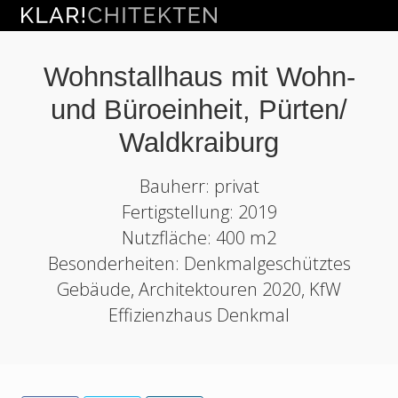
Menu
Skip
Skip
Zur
Zur
Kragler
to
to
Hauptsidebar
Fußzeile
Lohmann
right
main
springen
springen
und
Wohnstallhaus mit Wohn-
header
content
Kollegen
Architekten
navigation
und Büroeinheit, Pürten/
PartGmbB
Waldkraiburg
Bauherr: privat
Fertigstellung: 2019
Nutzfläche: 400 m2
Besonderheiten: Denkmalgeschütztes
Gebäude, Architektouren 2020, KfW
Effizienzhaus Denkmal