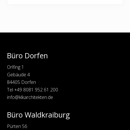
i
c
g
h
e
s
r
t
B
e
Footer
e
r
i
B
t
e
Büro Dorfen
r
i
a
t
Orlfing 1
g
r
Gebäude 4
:
a
84405 Dorfen
g
Tel
+49 8081 952 61 200
:
info@klkarchitekten.de
Büro Waldkraiburg
Pürten 56