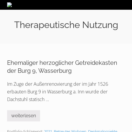
Menu
Skip
Skip
Zur
Kragler
to
to
Fußzeile
Lohmann
right
main
springen
und
Therapeutische Nutzung
header
content
Kollegen
Architekten
navigation
PartGmbB
Ehemaliger herzoglicher Getreidekasten
der Burg 9, Wasserburg
Im Zuge der Außenrenovierung der im Jahr 1526
erbauten Burg 9 in Wasserburg a. Inn wurde der
Dachstuhl statisch …
weiterlesen
E
h
e
Portfolio-Schlagwort:
2021
,
Betreutes Wohnen
,
Denkmalprojekte
,
m