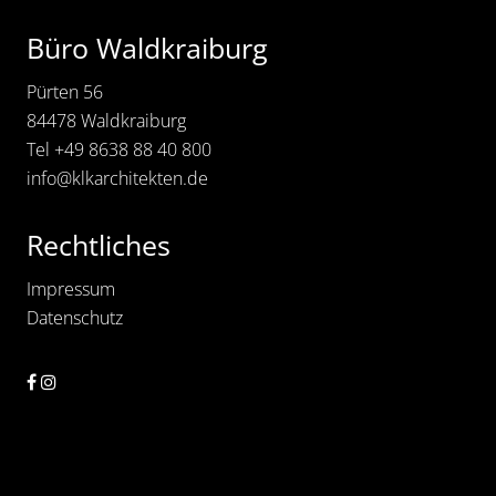
s
t
Büro Waldkraiburg
e
n
d
Pürten 56
e
84478 Waldkraiburg
r
B
Tel
+49 8638 88 40 800
u
r
info@klkarchitekten.de
g
9
,
Rechtliches
W
a
s
Impressum
s
Datenschutz
e
r
b
u
r
g