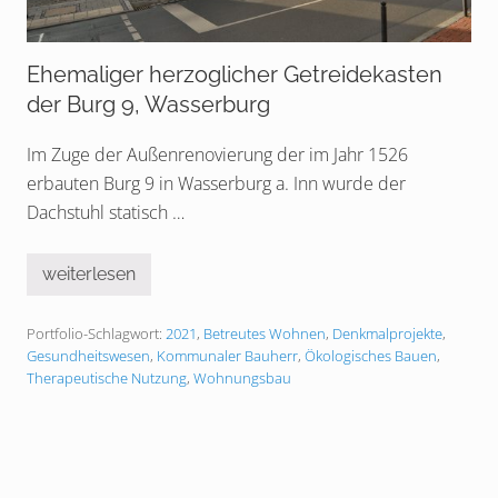
Ehemaliger herzoglicher Getreidekasten
der Burg 9, Wasserburg
Im Zuge der Außenrenovierung der im Jahr 1526
erbauten Burg 9 in Wasserburg a. Inn wurde der
Dachstuhl statisch …
weiterlesen
E
h
e
Portfolio-Schlagwort:
2021
,
Betreutes Wohnen
,
Denkmalprojekte
,
m
a
Gesundheitswesen
,
Kommunaler Bauherr
,
Ökologisches Bauen
,
l
Therapeutische Nutzung
,
Wohnungsbau
i
g
e
r
h
e
r