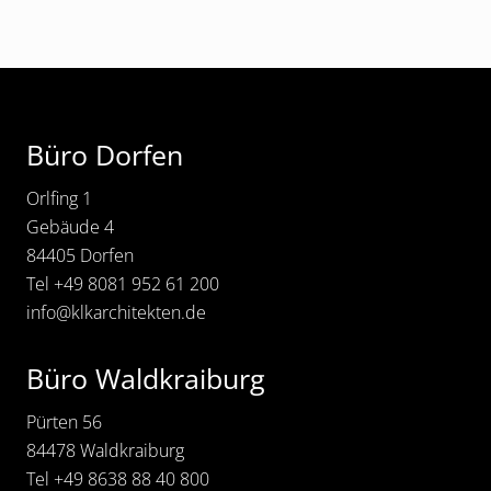
z
o
g
l
Footer
i
c
h
e
Büro Dorfen
r
G
e
Orlfing 1
t
r
Gebäude 4
e
84405 Dorfen
i
d
Tel
+49 8081 952 61 200
e
info@klkarchitekten.de
k
a
s
t
Büro Waldkraiburg
e
n
d
Pürten 56
e
84478 Waldkraiburg
r
B
Tel
+49 8638 88 40 800
u