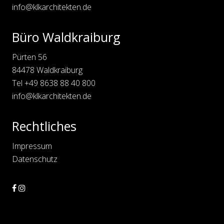
c
info@klkarchitekten.de
h
e
,
Büro Waldkraiburg
F
r
e
Pürten 56
i
s
84478 Waldkraiburg
i
n
Tel
+49 8638 88 40 800
g
info@klkarchitekten.de
Rechtliches
Impressum
Datenschutz