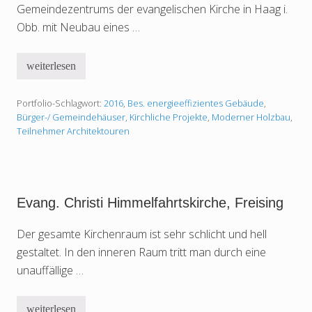
n
Gemeindezentrums der evangelischen Kirche in Haag i.
n
e
Obb. mit Neubau eines …
s
B
a
weiterlesen
p
E
t
v
i
a
s
Portfolio-Schlagwort:
2016
,
Bes. energieeffizientes Gebäude
,
n
t
g
Bürger-/ Gemeindehäuser
,
Kirchliche Projekte
,
Moderner Holzbau
,
,
.
Teilnehmer Architektouren
E
G
c
e
h
m
i
e
n
i
g
n
i
Evang. Christi Himmelfahrtskirche, Freising
d
.
e
N
z
Der gesamte Kirchenraum ist sehr schlicht und hell
d
e
b
n
gestaltet. In den inneren Raum tritt man durch eine
.
t
unauffällige …
r
u
m
,
weiterlesen