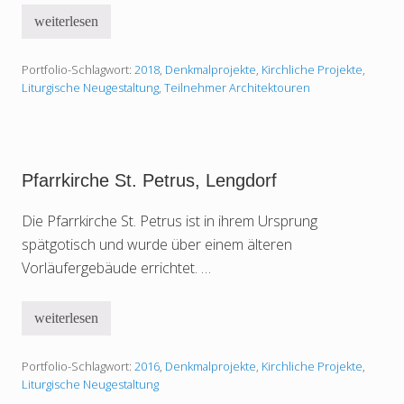
n
K
u
i
weiterlesen
P
s
r
f
,
c
a
E
h
Portfolio-Schlagwort:
2018
,
Denkmalprojekte
,
Kirchliche Projekte
,
r
b
e
r
Liturgische Neugestaltung
,
Teilnehmer Architektouren
e
S
k
r
t
i
i
.
r
n
N
c
g
i
h
k
e
o
Pfarrkirche St. Petrus, Lengdorf
S
l
t
a
.
Die Pfarrkirche St. Petrus ist in ihrem Ursprung
u
L
s
spätgotisch und wurde über einem älteren
a
i
u
n
Vorläufergebäude errichtet. …
r
S
e
c
n
h
t
weiterlesen
r
P
i
ö
f
u
d
a
s
i
Portfolio-Schlagwort:
2016
,
Denkmalprojekte
,
Kirchliche Projekte
,
r
,
n
r
Liturgische Neugestaltung
A
g
k
l