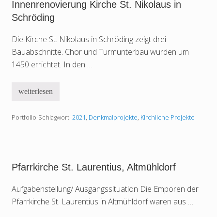
v
Innenrenovierung Kirche St. Nikolaus in
t
i
a
Schröding
e
n
r
d
u
Die Kirche St. Nikolaus in Schröding zeigt drei
s
n
e
g
Bauabschnitte. Chor und Turmunterbau wurden um
t
F
z
1450 errichtet. In den …
i
u
l
n
i
g
a
weiterlesen
D
l
I
a
k
n
c
i
n
h
Portfolio-Schlagwort:
2021
,
Denkmalprojekte
,
Kirchliche Projekte
r
e
u
c
n
n
h
r
d
e
e
F
S
n
a
t
o
s
.
v
Pfarrkirche St. Laurentius, Altmühldorf
s
S
i
a
t
e
d
e
r
Aufgabenstellung/ Ausgangssituation Die Emporen der
e
p
u
Pfarr­kir­che St. Lau­ren­ti­us in Alt­mühl­dorf wa­ren aus …
h
n
a
g