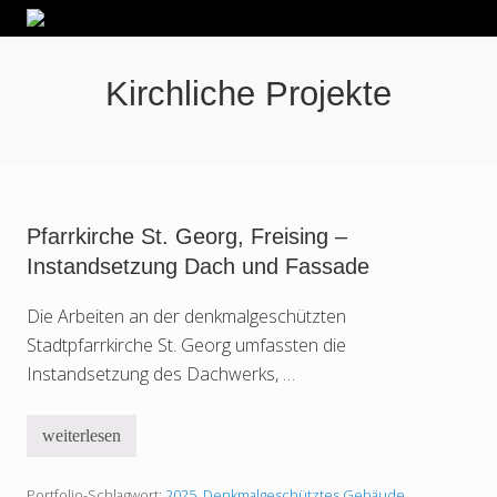
Menu
Skip
Skip
Zur
Kragler
to
to
Fußzeile
Lohmann
right
main
springen
und
Kirchliche Projekte
header
content
Kollegen
Architekten
navigation
PartGmbB
Pfarrkirche St. Georg, Freising –
Instandsetzung Dach und Fassade
Die Arbeiten an der denkmalgeschützten
Stadtpfarrkirche St. Georg umfassten die
Instandsetzung des Dachwerks, …
weiterlesen
P
f
a
Portfolio-Schlagwort:
2025
,
Denkmalgeschütztes Gebäude
,
r