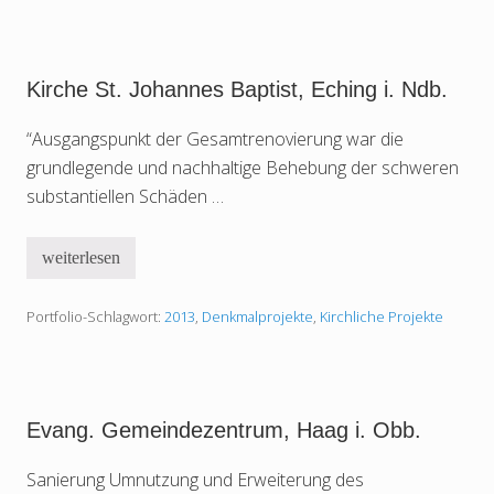
i
t
r
m
c
ü
h
h
e
l
Kirche St. Johannes Baptist, Eching i. Ndb.
S
d
t
o
.
“Ausgangspunkt der Gesamtrenovierung war die
r
P
f
grundlegende und nachhaltige Behebung der schweren
e
t
substantiellen Schäden …
r
u
s
,
weiterlesen
K
L
i
e
r
n
Portfolio-Schlagwort:
2013
,
Denkmalprojekte
,
Kirchliche Projekte
c
g
h
d
e
o
S
r
t
f
.
J
Evang. Gemeindezentrum, Haag i. Obb.
o
h
a
Sanierung Umnutzung und Erweiterung des