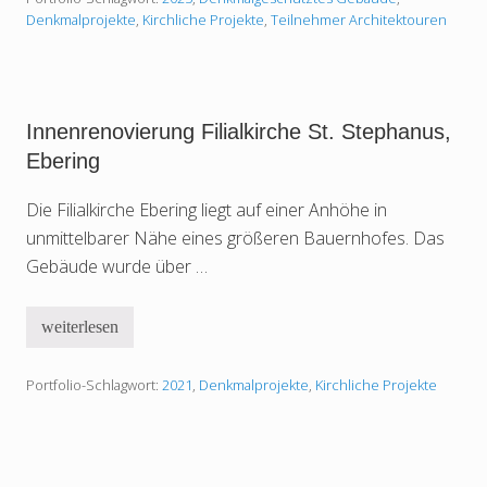
r
Denkmalprojekte
,
Kirchliche Projekte
,
Teilnehmer Architektouren
k
i
r
c
h
e
Innenrenovierung Filialkirche St. Stephanus,
S
t
Ebering
.
G
Die Filialkirche Ebering liegt auf einer Anhöhe in
e
o
unmittelbarer Nähe eines größeren Bauernhofes. Das
r
g
Gebäude wurde über …
,
F
r
weiterlesen
e
I
i
n
s
n
i
Portfolio-Schlagwort:
2021
,
Denkmalprojekte
,
Kirchliche Projekte
e
n
n
g
r
–
e
I
n
n
o
s