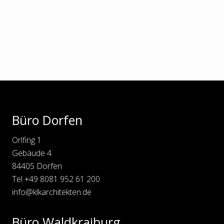
.
C
h
r
i
s
t
i
H
i
m
Footer
m
e
l
f
Büro Dorfen
a
h
r
Orlfing 1
t
Gebäude 4
s
k
84405 Dorfen
i
Tel
+49 8081 952 61 200
r
c
info@klkarchitekten.de
h
e
,
Büro Waldkraiburg
F