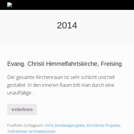
Menu
Skip
Skip
Zur
Kragler
to
to
Fußzeile
Lohmann
right
main
springen
und
2014
header
content
Kollegen
Architekten
navigation
PartGmbB
Evang. Christi Himmelfahrtskirche, Freising
Der gesamte Kirchenraum ist sehr schlicht und hell
gestaltet. In den inneren Raum tritt man durch eine
unauffällige …
weiterlesen
E
v
a
Portfolio-Schlagwort:
2014
,
Denkmalprojekte
,
Kirchliche Projekte
,
n
g
Teilnehmer Architektouren