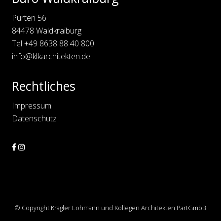
r
e
Pürten 56
i
s
84478 Waldkraiburg
i
n
Tel
+49 8638 88 40 800
g
info@klkarchitekten.de
Rechtliches
Impressum
Datenschutz
Site
© Copyright Kragler Lohmann und Kollegen Architekten PartGmbB