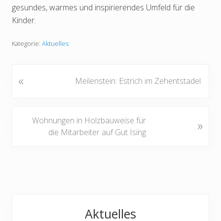
gesundes, warmes und inspirierendes Umfeld für die
Kinder.
Kategorie:
Aktuelles
«
V
Meilenstein: Estrich im Zehentstadel
o
r
h
N
Wohnungen in Holzbauweise für
»
e
ä
die Mitarbeiter auf Gut Ising
r
c
i
h
g
s
e
t
r
e
B
Haupt-
r
e
Aktuelles
B
Sidebar
i