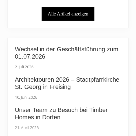
e
t
i
r
Alle Artikel anzeigen
t
a
r
g
a
:
g
:
Wechsel in der Geschäftsführung zum
01.07.2026
2. Juli 2026
Architektouren 2026 – Stadtpfarrkirche
St. Georg in Freising
10. Juni 2026
Unser Team zu Besuch bei Timber
Homes in Dorfen
21. April 2026