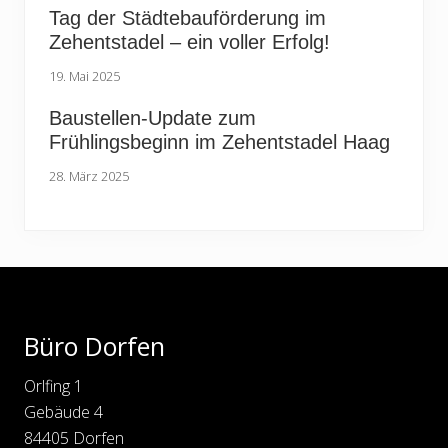
Tag der Städtebauförderung im
Zehentstadel – ein voller Erfolg!
19. Mai 2025
Baustellen-Update zum
Frühlingsbeginn im Zehentstadel Haag
28. März 2025
Footer
Büro Dorfen
Orlfing 1
Gebäude 4
84405 Dorfen