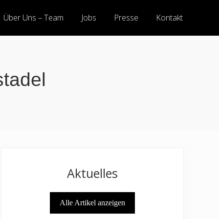
Über Uns – Team
Jobs
Presse
Kontakt
stadel
Haupt-
Aktuelles
Sidebar
Alle Artikel anzeigen