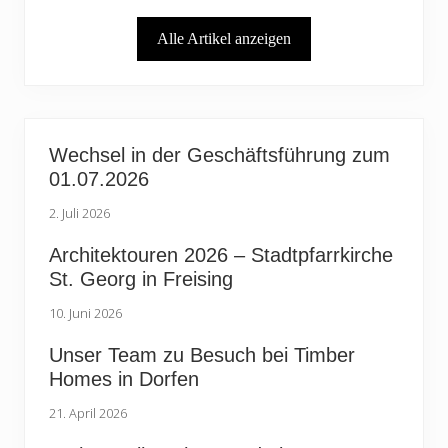
t
e
r
i
Alle Artikel anzeigen
a
t
g
r
:
a
g
:
Wechsel in der Geschäftsführung zum
01.07.2026
2. Juli 2026
Architektouren 2026 – Stadtpfarrkirche
St. Georg in Freising
10. Juni 2026
Unser Team zu Besuch bei Timber
Homes in Dorfen
21. April 2026