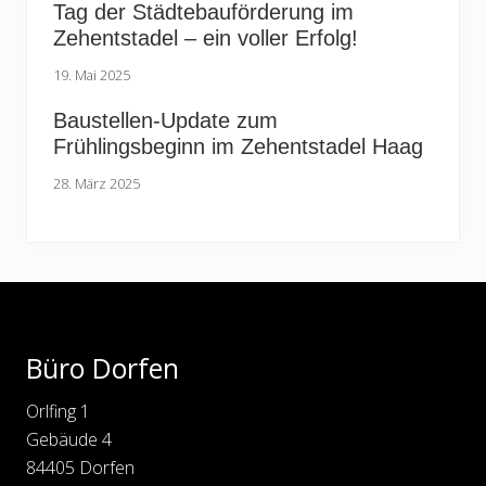
Tag der Städtebauförderung im
Zehentstadel – ein voller Erfolg!
19. Mai 2025
Baustellen-Update zum
Frühlingsbeginn im Zehentstadel Haag
28. März 2025
Footer
Büro Dorfen
Orlfing 1
Gebäude 4
84405 Dorfen