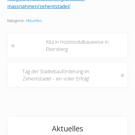
massnahmen/zehentstadel/
Kategorie:
Aktuelles
V
Kita in Holzmodulbauweise in
«
o
Ebersberg
r
h
e
N
Tag der Städtebauförderung im
»
r
ä
Zehentstadel – ein voller Erfolg!
i
c
g
h
e
s
r
t
B
e
Haupt-
e
r
Aktuelles
i
B
Sidebar